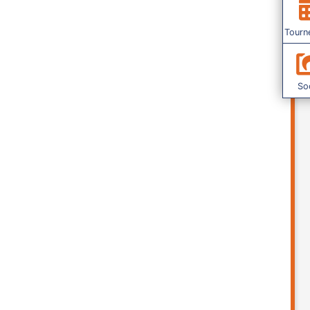
Tourn
Soc