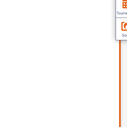
Tourn
Soc