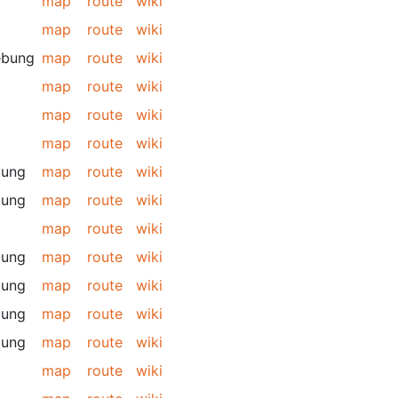
map
route
wiki
map
route
wiki
ebung
map
route
wiki
map
route
wiki
map
route
wiki
map
route
wiki
bung
map
route
wiki
bung
map
route
wiki
map
route
wiki
bung
map
route
wiki
bung
map
route
wiki
bung
map
route
wiki
bung
map
route
wiki
map
route
wiki