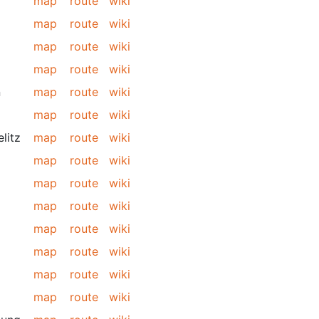
map
route
wiki
map
route
wiki
map
route
wiki
map
route
wiki
n
map
route
wiki
map
route
wiki
elitz
map
route
wiki
map
route
wiki
map
route
wiki
map
route
wiki
map
route
wiki
map
route
wiki
map
route
wiki
map
route
wiki