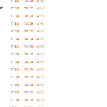
map
route
wiki
nd
map
route
wiki
map
route
wiki
map
route
wiki
map
route
wiki
map
route
wiki
map
route
wiki
map
route
wiki
map
route
wiki
map
route
wiki
map
route
wiki
map
route
wiki
map
route
wiki
map
route
wiki