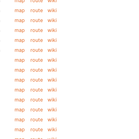
n
map
route
wiki
n
map
route
wiki
n
map
route
wiki
n
map
route
wiki
n
map
route
wiki
n
map
route
wiki
map
route
wiki
map
route
wiki
map
route
wiki
map
route
wiki
map
route
wiki
map
route
wiki
map
route
wiki
map
route
wiki