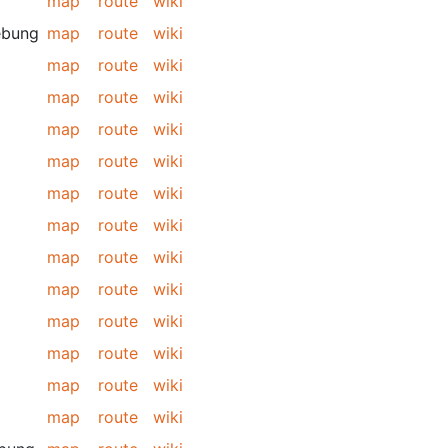
map
route
wiki
ebung
map
route
wiki
map
route
wiki
map
route
wiki
map
route
wiki
map
route
wiki
map
route
wiki
map
route
wiki
map
route
wiki
map
route
wiki
map
route
wiki
map
route
wiki
map
route
wiki
map
route
wiki