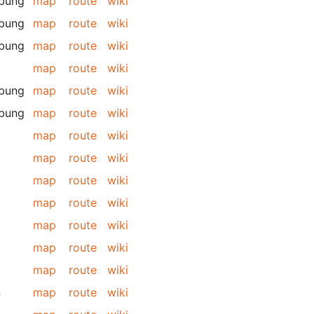
bung
map
route
wiki
bung
map
route
wiki
bung
map
route
wiki
map
route
wiki
bung
map
route
wiki
bung
map
route
wiki
map
route
wiki
map
route
wiki
map
route
wiki
map
route
wiki
map
route
wiki
map
route
wiki
map
route
wiki
n
map
route
wiki