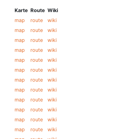
Karte
Route
Wiki
map
route
wiki
map
route
wiki
map
route
wiki
map
route
wiki
map
route
wiki
map
route
wiki
map
route
wiki
map
route
wiki
map
route
wiki
map
route
wiki
map
route
wiki
map
route
wiki