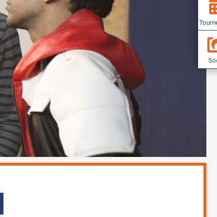
Tourn
Soc
d