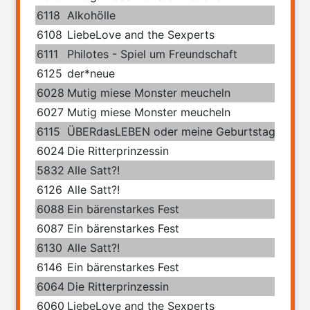
6118
Alkohölle
6108
LiebeLove and the Sexperts
6111
Philotes - Spiel um Freundschaft
6125
der*neue
6028
Mutig miese Monster meucheln
6027
Mutig miese Monster meucheln
6115
ÜBERdasLEBEN oder meine Geburtstage mit 
6024
Die Ritterprinzessin
5832
Alle Satt?!
6126
Alle Satt?!
6088
Ein bärenstarkes Fest
6087
Ein bärenstarkes Fest
6130
Alle Satt?!
6146
Ein bärenstarkes Fest
6064
Die Ritterprinzessin
6060
LiebeLove and the Sexperts