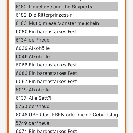
6162
LiebeLove and the Sexperts
6182
Die Ritterprinzessin
6183
Mutig miese Monster meucheln
6080
Ein bärenstarkes Fest
6134
der*neue
6039
Alkohölle
6046
Alkohölle
6068
Ein bärenstarkes Fest
6083
Ein bärenstarkes Fest
6067
Ein bärenstarkes Fest
6019
Alkohölle
6137
Alle Satt?!
5750
der*neue
6048
ÜBERdasLEBEN oder meine Geburtstage mit 
5749
der*neue
6074
Ein bärenstarkes Fest