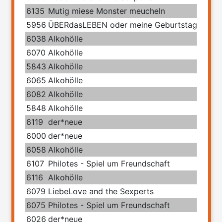
6135
Mutig miese Monster meucheln
5956
ÜBERdasLEBEN oder meine Geburtstage mit 
6038
Alkohölle
6070
Alkohölle
5843
Alkohölle
6065
Alkohölle
6082
Alkohölle
5848
Alkohölle
6119
der*neue
6000
der*neue
6058
Alkohölle
6107
Philotes - Spiel um Freundschaft
6116
Alkohölle
6079
LiebeLove and the Sexperts
6075
Philotes - Spiel um Freundschaft
6026
der*neue