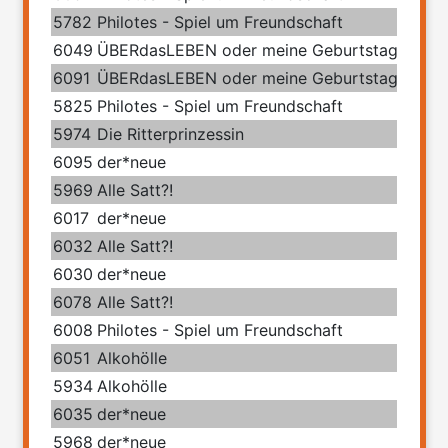
5782
Philotes - Spiel um Freundschaft
6049
ÜBERdasLEBEN oder meine Geburtstage mit 
6091
ÜBERdasLEBEN oder meine Geburtstage mit 
5825
Philotes - Spiel um Freundschaft
5974
Die Ritterprinzessin
6095
der*neue
5969
Alle Satt?!
6017
der*neue
6032
Alle Satt?!
6030
der*neue
6078
Alle Satt?!
6008
Philotes - Spiel um Freundschaft
6051
Alkohölle
5934
Alkohölle
6035
der*neue
5968
der*neue