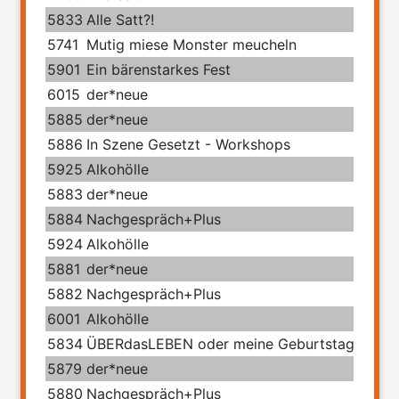
5833
Alle Satt?!
5741
Mutig miese Monster meucheln
5901
Ein bärenstarkes Fest
6015
der*neue
5885
der*neue
5886
In Szene Gesetzt - Workshops
5925
Alkohölle
5883
der*neue
5884
Nachgespräch+Plus
5924
Alkohölle
5881
der*neue
5882
Nachgespräch+Plus
6001
Alkohölle
5834
ÜBERdasLEBEN oder meine Geburtstage mit 
5879
der*neue
5880
Nachgespräch+Plus