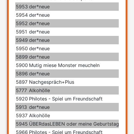
5953
der*neue
5954
der*neue
5952
der*neue
5951
der*neue
5949
der*neue
5950
der*neue
5899
der*neue
5900
Mutig miese Monster meucheln
5896
der*neue
5897
Nachgespräch+Plus
5777
Alkohölle
5920
Philotes - Spiel um Freundschaft
5913
der*neue
5937
Alkohölle
5945
ÜBERdasLEBEN oder meine Geburtstage mit 
5966
Philotes - Spiel um Freundschaft