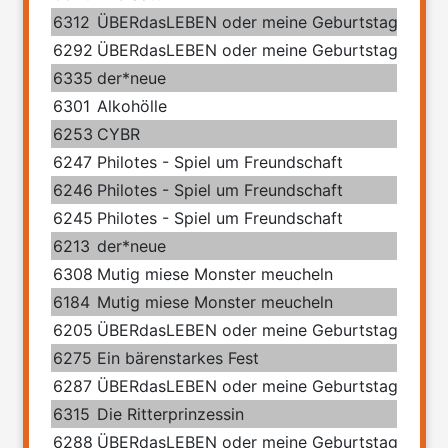
6312
ÜBERdasLEBEN oder meine Geburtstage mit 
6292
ÜBERdasLEBEN oder meine Geburtstage mit 
6335
der*neue
6301
Alkohölle
6253
CYBR
6247
Philotes - Spiel um Freundschaft
6246
Philotes - Spiel um Freundschaft
6245
Philotes - Spiel um Freundschaft
6213
der*neue
6308
Mutig miese Monster meucheln
6184
Mutig miese Monster meucheln
6205
ÜBERdasLEBEN oder meine Geburtstage mit 
6275
Ein bärenstarkes Fest
6287
ÜBERdasLEBEN oder meine Geburtstage mit 
6315
Die Ritterprinzessin
6288
ÜBERdasLEBEN oder meine Geburtstage mit 