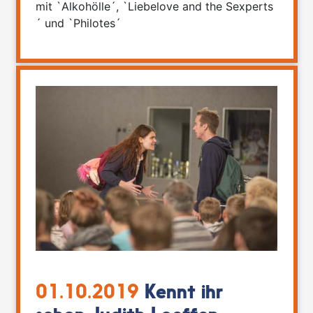
mit `Alkohölle´, `Liebelove and the Sexperts
´ und `Philotes´
01.10.2019
Kennt ihr