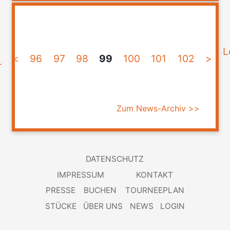
L
<
96
97
98
99
100
101
102
>
r
Zum News-Archiv >>
DATENSCHUTZ
IMPRESSUM
KONTAKT
PRESSE
BUCHEN
TOURNEEPLAN
STÜCKE
ÜBER UNS
NEWS
LOGIN