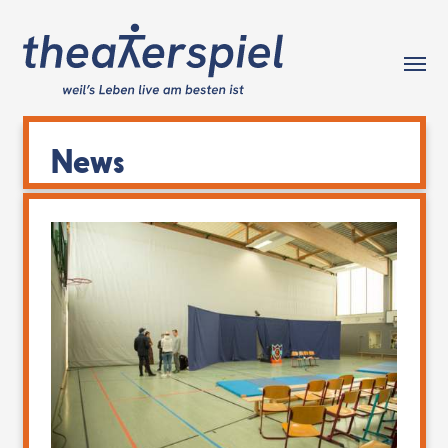
Tog
News