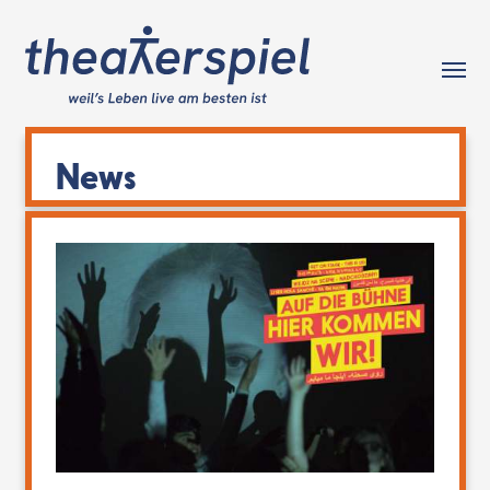
Tog
News