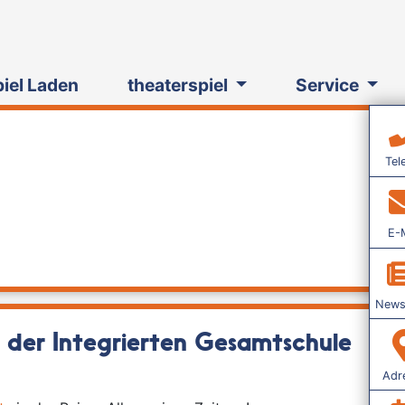
piel Laden
theaterspiel
Service
Tel
E-M
Newsl
n der Integrierten Gesamtschule
Adr