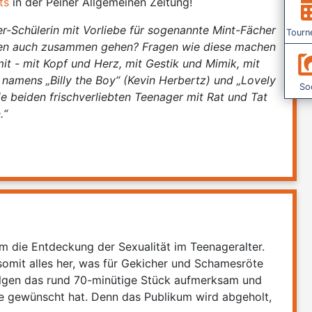
ts
in der Peiner Allgemeinen Zeitung!
ser-Schülerin mit Vorliebe für sogenannte Mint-Fächer
Tourn
en auch zusammen gehen? Fragen wie diese machen
it - mit Kopf und Herz, mit Gestik und Mimik, mit
amens „Billy the Boy“ (Kevin Herbertz) und „Lovely
Soc
e beiden frischverliebten Teenager mit Rat und Tat
.
“
 um die Entdeckung der Sexualität im Teenageralter.
somit alles her, was für Gekicher und Schamesröte
folgen das rund 70-minütige Stück aufmerksam und
le gewünscht hat. Denn das Publikum wird abgeholt,