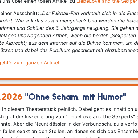
n uns über einen tollen Artikel zu
LiebeLove and the Sexper
leiner Ausschnitt:
„
Der Fußball-Fan verknallt sich in die Ein
kehrt. Wie soll das zusammengehen? Und werden die beid
erinnen und Schüler des 6. Jahrgangs neugierig. Sie gehen m
nlagen undwogenden Armen, wenn die beiden „Sexperten“ n
ate Albrecht) aus dem Internet auf die Bühne kommen, um di
tützen und dabei das Publikum geschickt mit einzubeziehen
geht's zum ganzen Artikel
.2026
"Ohne Scham, mit Humor"
st in diesem Theaterstück peinlich. Dabei geht es inhaltlich
h gibt die Inszenierung von "LiebeLove and the Sexperts" 
nnte. Aber die Neuntklässler in der Verbundschulaula ver
r fallen exakt an den Stellen, an denen es sich das Ensemb