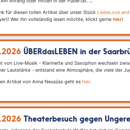
 Am Anfang oder mitten in der Pubertät. ..."
nk für diesen tollen Artikel über unser Stück
LiebeLove and
er)! Wer ihn vollständig lesen möchte, klickt gerne
hier
!
.2026
ÜBERdasLEBEN in der Saarbrü
itet von Live-Musik - Klarinette und Saxophon wechseln zwi
her Lautstärke - entstand eine Atmosphäre, die viele der Ju
n Artikel von Anna Neusüss geht es
hier
.
.2026
Theaterbesuch gegen Ungere