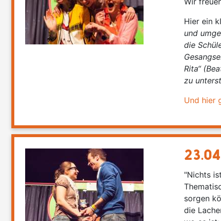
Wir freue
Hier ein k
und umge
die Schül
Gesangsei
Rita“ (Be
zu unters
Und hier 
23.04
"Nichts i
Thematisc
sorgen kö
die Lache