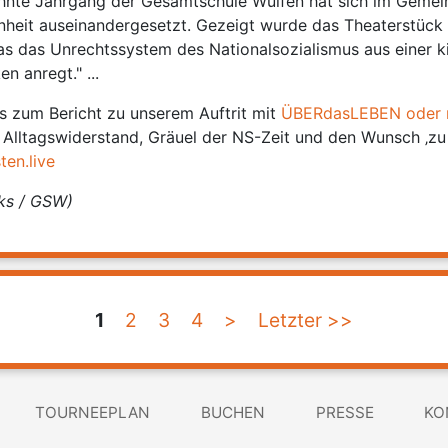
zehnte Jahrgang der Gesamtschule Wulfen hat sich im Gemei
heit auseinandergesetzt. Gezeigt wurde das Theaterstü
das das Unrechtssystem des Nationalsozialismus aus einer 
n anregt." ...
s zum Bericht zu unserem Auftrit mit
ÜBERdasLEBEN oder m
 Alltagswiderstand, Gräuel der NS-Zeit und den Wunsch ‚zu 
en.live
lks / GSW)
1
2
3
4
>
Letzter >>
TOURNEEPLAN
BUCHEN
PRESSE
KO