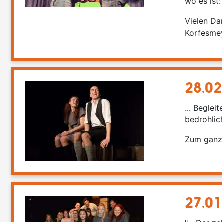
wo es ist:
Vielen Da
Korfesmey
28.02
... Begle
bedrohlic
Zum ganze
27.01