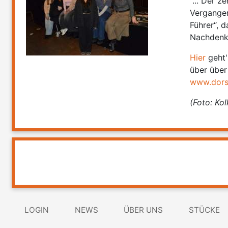
"... Der 
Vergangen
Führer“, 
Nachdenke
Hier
geht'
über über
www.dorst
(Foto: Ko
LOGIN
NEWS
ÜBER UNS
STÜCKE