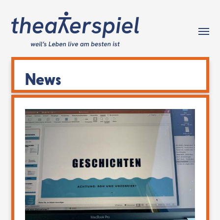
Tog
News