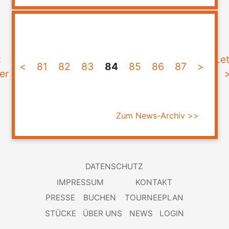
<
Let
<
81
82
83
84
85
86
87
>
er
Zum News-Archiv >>
DATENSCHUTZ
IMPRESSUM
KONTAKT
PRESSE
BUCHEN
TOURNEEPLAN
STÜCKE
ÜBER UNS
NEWS
LOGIN