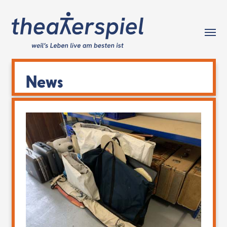
Tog
News