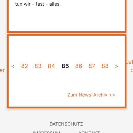
tun wir - fast - alles.
<
Le
<
82
83
84
85
86
87
88
>
er
Zum News-Archiv >>
DATENSCHUTZ