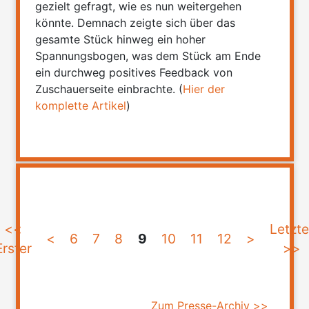
gezielt gefragt, wie es nun weitergehen
könnte. Demnach zeigte sich über das
gesamte Stück hinweg ein hoher
Spannungsbogen, was dem Stück am Ende
ein durchweg positives Feedback von
Zuschauerseite einbrachte. (
Hier der
komplette Artikel
)
<<
Letzte
<
6
7
8
9
10
11
12
>
Erster
>>
Zum Presse-Archiv >>