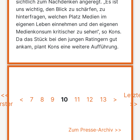
sichtlich zum Nachdenken angeregt. „Es ist
uns wichtig, den Blick zu schärfen, zu
hinterfragen, welchen Platz Medien im
eigenen Leben einnehmen und den eigenen
Medienkonsum kritischer zu sehen“, so Kons.
Da das Stück bei den jungen Ratingern gut
ankam, plant Kons eine weitere Aufführung.
<<
Letzt
<
7
8
9
10
11
12
13
>
rster
>>
Zum Presse-Archiv >>